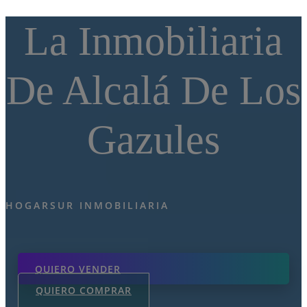
La Inmobiliaria
De Alcalá De Los
Gazules
HOGARSUR INMOBILIARIA
QUIERO VENDER
QUIERO COMPRAR