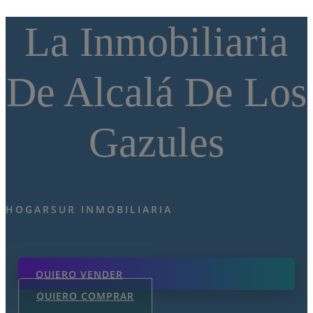
La Inmobiliaria
De Alcalá De Los
Gazules
HOGARSUR INMOBILIARIA
QUIERO VENDER
QUIERO COMPRAR